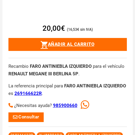
20,00
€
16,53
€
AÑADIR AL CARRITO
Recambio
FARO ANTINIEBLA IZQUIERDO
para el vehículo
RENAULT MEGANE III BERLINA 5P
.
La referencia principal para
FARO ANTINIEBLA IZQUIERDO
es
269166622R
.
¿Necesitas ayuda?
985900660
Consultar