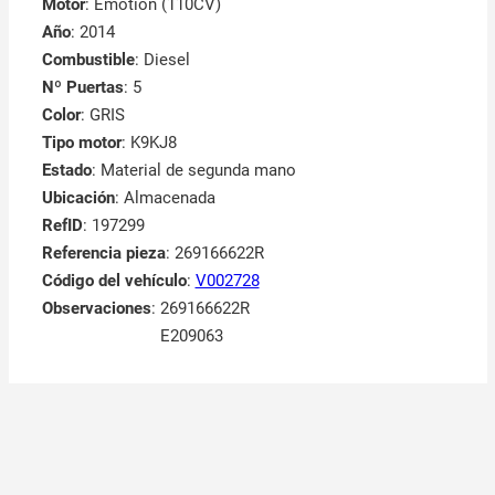
Motor
: Emotion (110CV)
Año
: 2014
Combustible
: Diesel
Nº Puertas
: 5
Color
: GRIS
Tipo motor
: K9KJ8
Estado
: Material de segunda mano
Ubicación
: Almacenada
RefID
: 197299
Referencia pieza
: 269166622R
Código del vehículo
:
V002728
Observaciones
:
269166622R
E209063