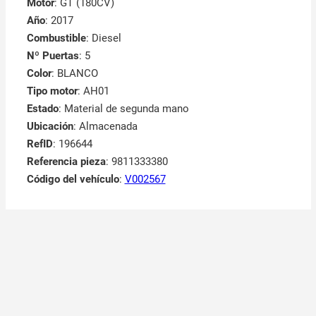
Motor
: GT (180CV)
Año
: 2017
Combustible
: Diesel
Nº Puertas
: 5
Color
: BLANCO
Tipo motor
: AH01
Estado
: Material de segunda mano
Ubicación
: Almacenada
RefID
: 196644
Referencia pieza
: 9811333380
Código del vehículo
:
V002567