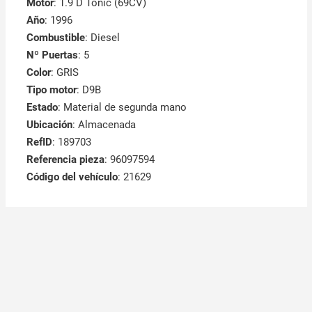
Motor
: 1.9 D Tonic (69CV)
Año
: 1996
Combustible
: Diesel
Nº Puertas
: 5
Color
: GRIS
Tipo motor
: D9B
Estado
: Material de segunda mano
Ubicación
: Almacenada
RefID
: 189703
Referencia pieza
: 96097594
Código del vehículo
: 21629