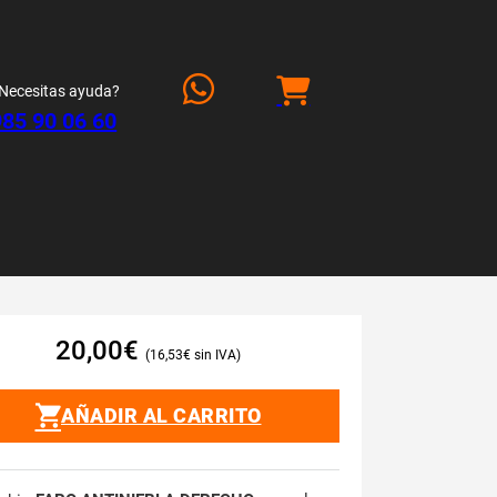
Necesitas ayuda?
985 90 06 60
20,00
€
16,53
€
AÑADIR AL CARRITO