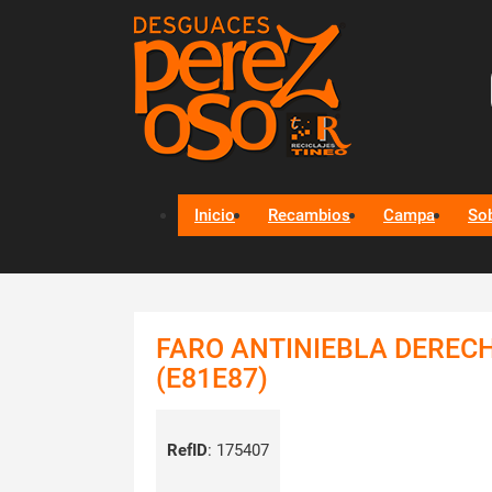
Inicio
Recambios
Campa
So
FARO ANTINIEBLA DERECH
(E81E87)
RefID
:
175407