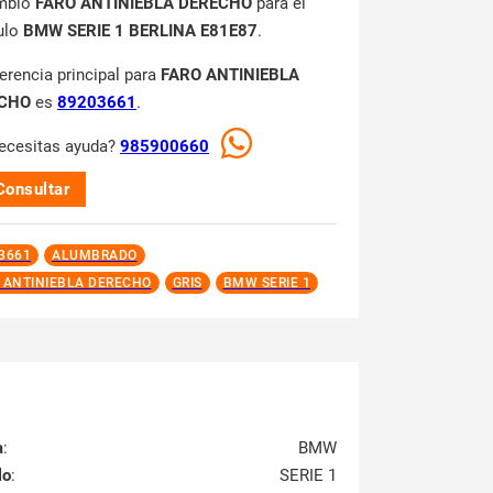
mbio
FARO ANTINIEBLA DERECHO
para el
ulo
BMW SERIE 1 BERLINA E81E87
.
ferencia principal para
FARO ANTINIEBLA
CHO
es
89203661
.
ecesitas ayuda?
985900660
Consultar
3661
ALUMBRADO
 ANTINIEBLA DERECHO
GRIS
BMW SERIE 1
a
:
BMW
lo
:
SERIE 1