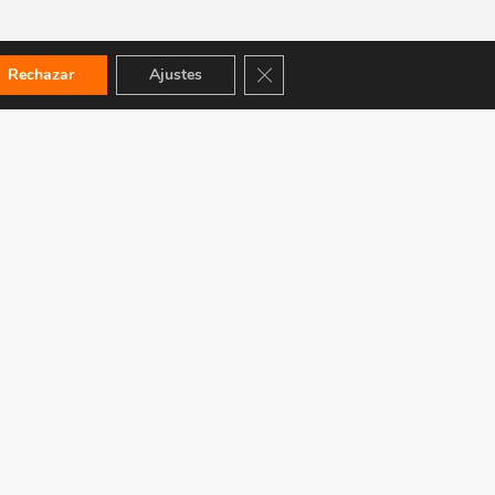
Cerrar el banner de cookies RGPD
Rechazar
Ajustes
ACEPTAMOS: