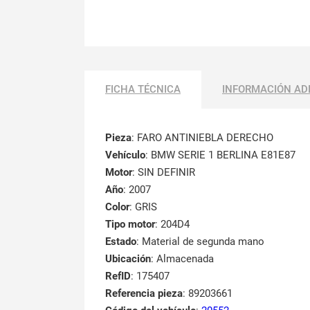
FICHA TÉCNICA
INFORMACIÓN AD
Pieza
: FARO ANTINIEBLA DERECHO
Vehículo
: BMW SERIE 1 BERLINA E81E87
Motor
: SIN DEFINIR
Año
: 2007
Color
: GRIS
Tipo motor
: 204D4
Estado
: Material de segunda mano
Ubicación
: Almacenada
RefID
: 175407
Referencia pieza
: 89203661