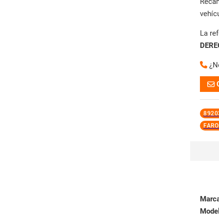
Reca
vehíc
La re
DERE
¿N
8920
FARO
Marc
Mode