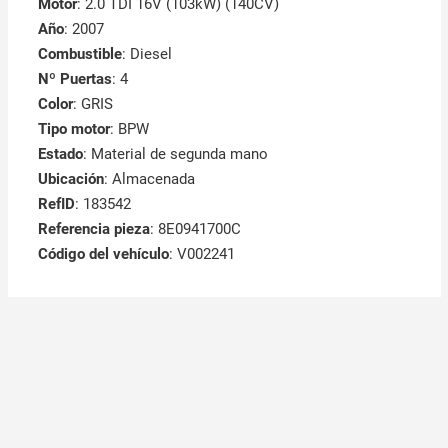
Motor
: 2.0 TDI 16V (103kW) (140CV)
Año
: 2007
Combustible
: Diesel
Nº Puertas
: 4
Color
: GRIS
Tipo motor
: BPW
Estado
: Material de segunda mano
Ubicación
: Almacenada
RefID
: 183542
Referencia pieza
: 8E0941700C
Código del vehículo
: V002241