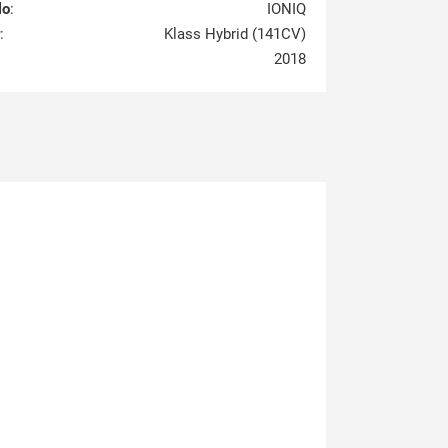
lo
:
IONIQ
:
Klass Hybrid (141CV)
2018