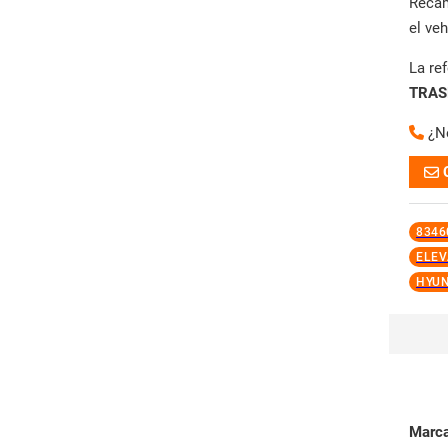
Reca
el ve
La re
TRAS
¿N
8346
ELEV
HYUN
Marc