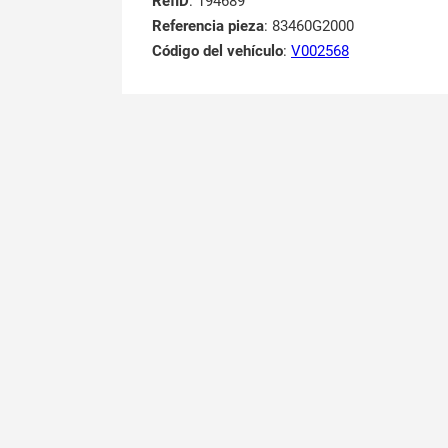
RefID
: 194689
Referencia pieza
: 83460G2000
Código del vehículo
:
V002568