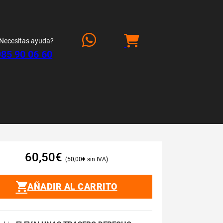
Necesitas ayuda?
985 90 06 60
60,50
€
50,00
€
AÑADIR AL CARRITO