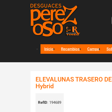
Inicio
Recambios
Campa
So
ELEVALUNAS TRASERO DER
Hybrid
RefID
:
194689