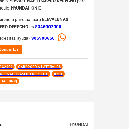
mbio
ELEVALUNAS TRASERO DERECHO
para
hículo
HYUNDAI IONIQ
.
ferencia principal para
ELEVALUNAS
ERO DERECHO
es
83460G2000
.
ecesitas ayuda?
985900660
Consultar
0G2000
CARROCERÍA LATERALES
ALUNAS TRASERO DERECHO
AZUL
DAI IONIQ
a
:
HYUNDAI