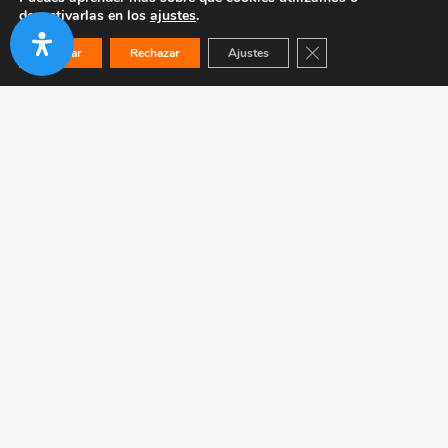
desactivarlas en los
ajustes
.
Cerrar el banner de co
Aceptar
Rechazar
Ajustes