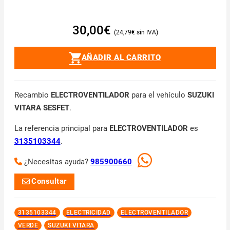
30,00
€
24,79
€
AÑADIR AL CARRITO
Recambio
ELECTROVENTILADOR
para el vehículo
SUZUKI
VITARA SESFET
.
La referencia principal para
ELECTROVENTILADOR
es
3135103344
.
¿Necesitas ayuda?
985900660
Consultar
3135103344
ELECTRICIDAD
ELECTROVENTILADOR
VERDE
SUZUKI VITARA