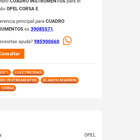
mbio
CUADRO INSTRUMENTOS
para el
ulo
OPEL CORSA E
.
ferencia principal para
CUADRO
RUMENTOS
es
39085571
.
ecesitas ayuda?
985900660
Consultar
5571
ELECTRICIDAD
RO INSTRUMENTOS
BLANCO-MARRON
 CORSA
a
:
OPEL