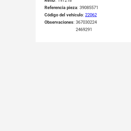
RefID
: 197218
Referencia pieza
: 39085571
Código del vehículo
:
22062
Observaciones
:
367030224
2469291