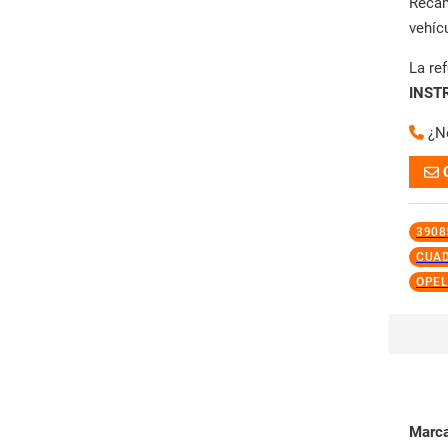
Reca
vehíc
La re
INST
¿N
3908
CUAD
OPEL
Marc