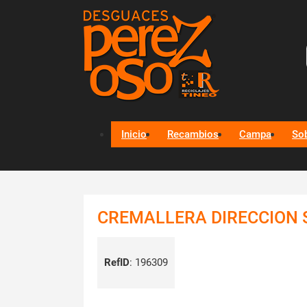
Inicio
Recambios
Campa
So
CREMALLERA DIRECCION SE
RefID
:
196309