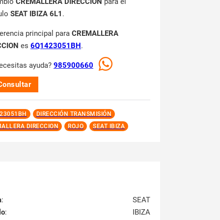
mbio
CREMALLERA DIRECCION
para el
ulo
SEAT IBIZA 6L1
.
ferencia principal para
CREMALLERA
CCION
es
6Q1423051BH
.
ecesitas ayuda?
985900660
Consultar
23051BH
DIRECCIÓN TRANSMISIÓN
ALLERA DIRECCION
ROJO
SEAT IBIZA
a
:
SEAT
lo
:
IBIZA