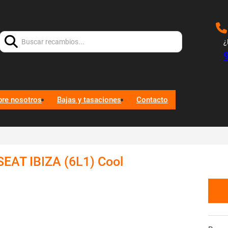
Buscar:
¿
bre nosotros
Bajas y tasaciones
Contacto
AT IBIZA (6L1) Cool