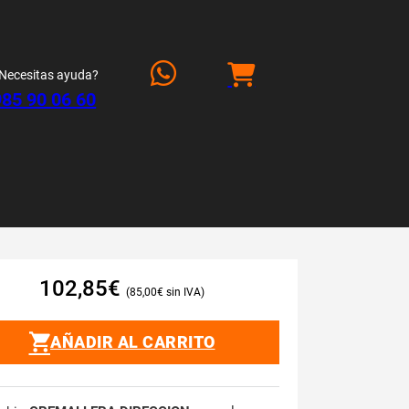
Necesitas ayuda?
985 90 06 60
102,85
€
85,00
€
AÑADIR AL CARRITO