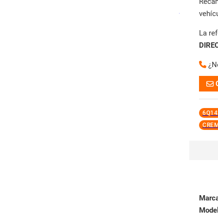
Reca
vehíc
La re
DIRE
¿N
6Q14
CREM
Marc
Mode