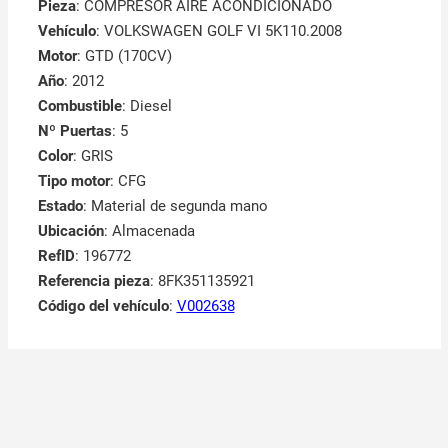
Pieza
: COMPRESOR AIRE ACONDICIONADO
Vehículo
: VOLKSWAGEN GOLF VI 5K110.2008
Motor
: GTD (170CV)
Año
: 2012
Combustible
: Diesel
Nº Puertas
: 5
Color
: GRIS
Tipo motor
: CFG
Estado
: Material de segunda mano
Ubicación
: Almacenada
RefID
: 196772
Referencia pieza
: 8FK351135921
Código del vehículo
:
V002638