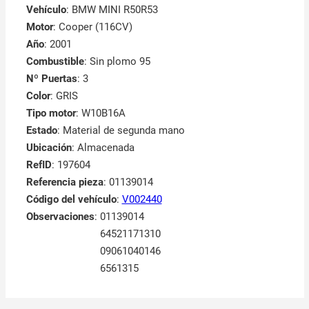
Vehículo
: BMW MINI R50R53
Motor
: Cooper (116CV)
Año
: 2001
Combustible
: Sin plomo 95
Nº Puertas
: 3
Color
: GRIS
Tipo motor
: W10B16A
Estado
: Material de segunda mano
Ubicación
: Almacenada
RefID
: 197604
Referencia pieza
: 01139014
Código del vehículo
:
V002440
Observaciones
:
01139014
64521171310
09061040146
6561315