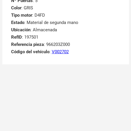
Nº Puertas
: 5
Color
: GRIS
Tipo motor
: D4FD
Estado
: Material de segunda mano
Ubicación
: Almacenada
RefID
: 197501
Referencia pieza
: 966203Z000
Código del vehículo
:
V002702