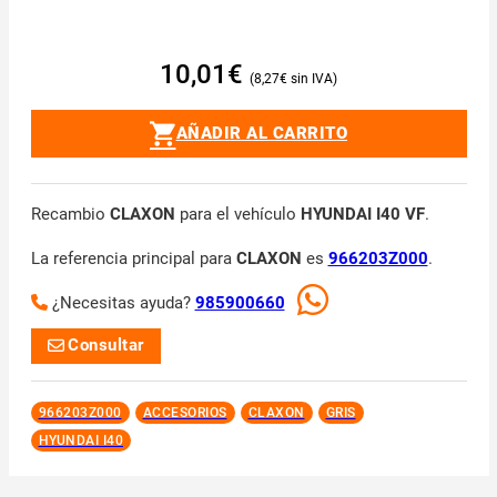
10,01
€
8,27
€
AÑADIR AL CARRITO
Recambio
CLAXON
para el vehículo
HYUNDAI I40 VF
.
La referencia principal para
CLAXON
es
966203Z000
.
¿Necesitas ayuda?
985900660
Consultar
966203Z000
ACCESORIOS
CLAXON
GRIS
HYUNDAI I40