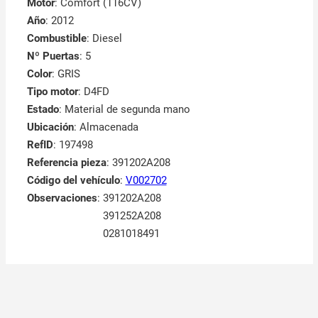
Motor
: Comfort (116CV)
Año
: 2012
Combustible
: Diesel
Nº Puertas
: 5
Color
: GRIS
Tipo motor
: D4FD
Estado
: Material de segunda mano
Ubicación
: Almacenada
RefID
: 197498
Referencia pieza
: 391202A208
Código del vehículo
:
V002702
Observaciones
:
391202A208
391252A208
0281018491