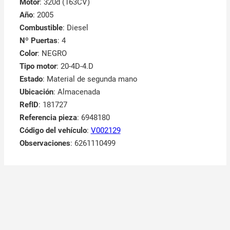
Motor
: 320d (163CV)
Año
: 2005
Combustible
: Diesel
Nº Puertas
: 4
Color
: NEGRO
Tipo motor
: 20-4D-4.D
Estado
: Material de segunda mano
Ubicación
: Almacenada
RefID
: 181727
Referencia pieza
: 6948180
Código del vehículo
:
V002129
Observaciones
:
6261110499