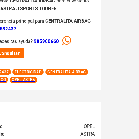
mbio
CENTRALITA AIRBAG
para el vehículo
 ASTRA J SPORTS TOURER
.
ferencia principal para
CENTRALITA AIRBAG
582437
.
ecesitas ayuda?
985900660
Consultar
2437
ELECTRICIDAD
CENTRALITA AIRBAG
NCO
OPEL ASTRA
a
:
OPEL
lo
:
ASTRA