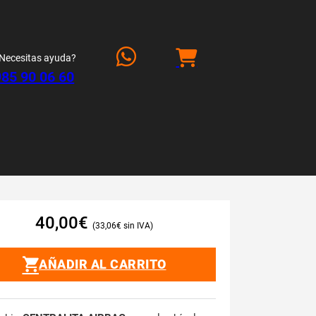
Necesitas ayuda?
985 90 06 60
40,00
€
33,06
€
AÑADIR AL CARRITO