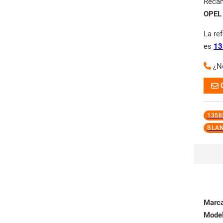
Reca
OPEL
La re
es
13
¿N
1358
BLA
Marc
Mode