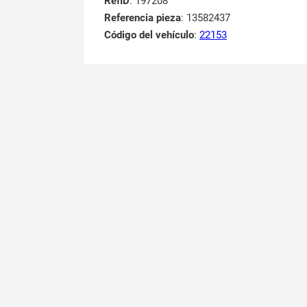
RefID
: 197208
Referencia pieza
: 13582437
Código del vehículo
:
22153