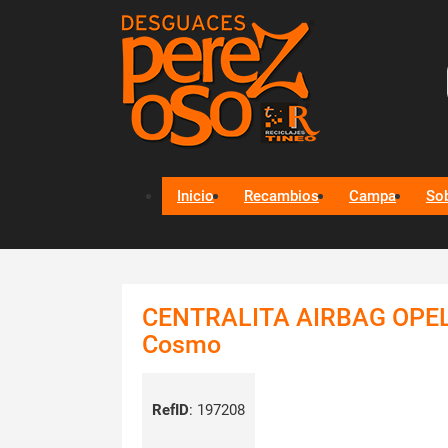
Inicio
Recambios
Campa
So
CENTRALITA AIRBAG OPE
Cosmo
RefID
:
197208