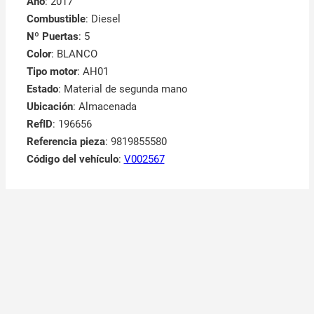
Año
: 2017
Combustible
: Diesel
Nº Puertas
: 5
Color
: BLANCO
Tipo motor
: AH01
Estado
: Material de segunda mano
Ubicación
: Almacenada
RefID
: 196656
Referencia pieza
: 9819855580
Código del vehículo
:
V002567