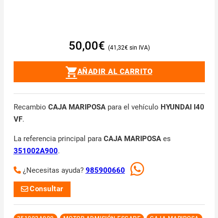
50,00
€
41,32
€
AÑADIR AL CARRITO
Recambio
CAJA MARIPOSA
para el vehículo
HYUNDAI I40
VF
.
La referencia principal para
CAJA MARIPOSA
es
351002A900
.
¿Necesitas ayuda?
985900660
Consultar