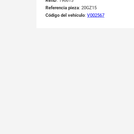
RefID
: 196615
Referencia pieza
: 20GZ15
Código del vehículo
:
V002567