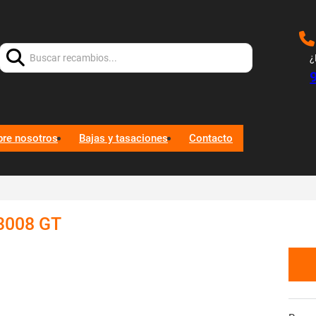
Buscar:
¿
bre nosotros
Bajas y tasaciones
Contacto
3008 GT