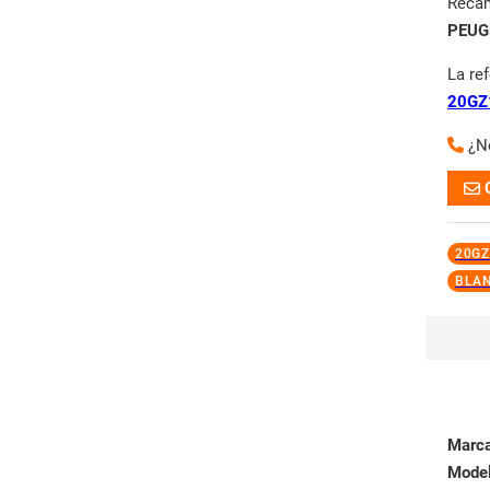
Reca
PEUG
La re
20GZ
¿N
20GZ
BLA
Marc
Mode