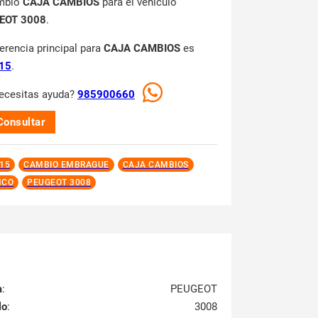
mbio
CAJA CAMBIOS
para el vehículo
EOT 3008
.
ferencia principal para
CAJA CAMBIOS
es
15
.
ecesitas ayuda?
985900660
Consultar
15
CAMBIO EMBRAGUE
CAJA CAMBIOS
NCO
PEUGEOT 3008
a
:
PEUGEOT
lo
:
3008