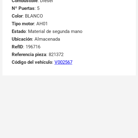
Combustible
: Diesel
Nº Puertas
: 5
Color
: BLANCO
Tipo motor
: AH01
Estado
: Material de segunda mano
Ubicación
: Almacenada
RefID
: 196716
Referencia pieza
: 821372
Código del vehículo
:
V002567