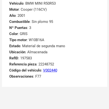
Vehículo
: BMW MINI R50R53
Motor
: Cooper (116CV)
Año
: 2001
Combustible
: Sin plomo 95
Nº Puertas
: 3
Color
: GRIS
Tipo motor
: W10B16A
Estado
: Material de segunda mano
Ubicación
: Almacenada
RefID
: 197583
Referencia pieza
: 22248752
Código del vehículo
:
V002440
Observaciones
:
F77