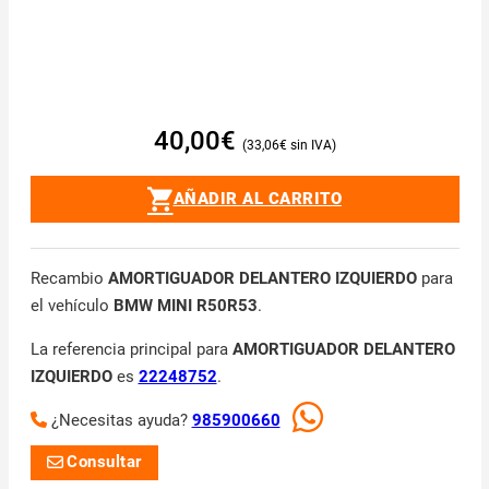
40,00
€
33,06
€
AÑADIR AL CARRITO
Recambio
AMORTIGUADOR DELANTERO IZQUIERDO
para
el vehículo
BMW MINI R50R53
.
La referencia principal para
AMORTIGUADOR DELANTERO
IZQUIERDO
es
22248752
.
¿Necesitas ayuda?
985900660
Consultar