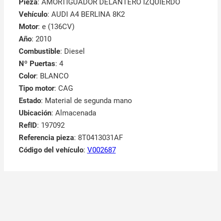
Pieza
: AMORTIGUADOR DELANTERO IZQUIERDO
Vehículo
: AUDI A4 BERLINA 8K2
Motor
: e (136CV)
Año
: 2010
Combustible
: Diesel
Nº Puertas
: 4
Color
: BLANCO
Tipo motor
: CAG
Estado
: Material de segunda mano
Ubicación
: Almacenada
RefID
: 197092
Referencia pieza
: 8T0413031AF
Código del vehículo
:
V002687