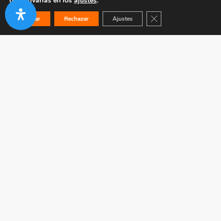
desactivarlas en los
ajustes
.
Cerrar el banner de co
Aceptar
Rechazar
Ajustes