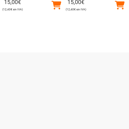
15,00
€
15,00
€
12,40
€
12,40
€
Utilizamos cookies para ofrecerte la mejor experiencia en
nuestra web.
Puedes aprender más sobre qué cookies utilizamos o
desactivarlas en los
ajustes
.
Cerrar el banner de co
Aceptar
Rechazar
Ajustes