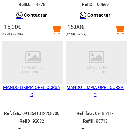
RefID:
114775
RefID:
100669
Contactar
Contactar
15,00
€
15,00
€
12,40
€
12,40
€
MANDO LIMPIA OPEL CORSA
MANDO LIMPIA OPEL CORSA
C
C
Ref. fab.:
0918541312268700
Ref. fab.:
09185417
RefID:
92032
RefID:
85713