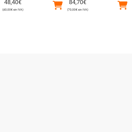
48,40
€
84,70
€
40,00
€
70,00
€
Utilizamos cookies para ofrecerte la mejor experiencia en
nuestra web.
Puedes aprender más sobre qué cookies utilizamos o
desactivarlas en los
ajustes
.
Cerrar el banner de co
Aceptar
Rechazar
Ajustes