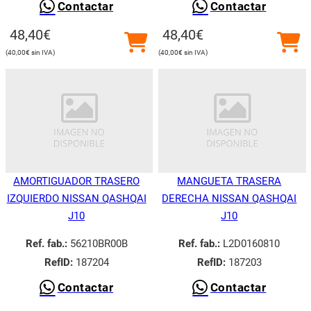
Contactar
Contactar
48,40
€
48,40
€
40,00
€
40,00
€
AMORTIGUADOR TRASERO
MANGUETA TRASERA
IZQUIERDO NISSAN QASHQAI
DERECHA NISSAN QASHQAI
J10
J10
Ref. fab.:
56210BR00B
Ref. fab.:
L2D0160810
RefID:
187204
RefID:
187203
Contactar
Contactar