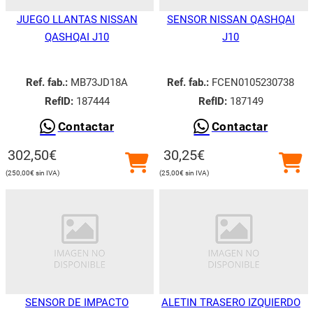
JUEGO LLANTAS NISSAN
SENSOR NISSAN QASHQAI
QASHQAI J10
J10
Ref. fab.:
MB73JD18A
Ref. fab.:
FCEN0105230738
RefID:
187444
RefID:
187149
Contactar
Contactar
302,50
€
30,25
€
250,00
€
25,00
€
SENSOR DE IMPACTO
ALETIN TRASERO IZQUIERDO