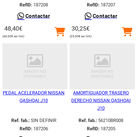
RefID:
187208
RefID:
187207
Contactar
Contactar
48,40
€
30,25
€
40,00
€
25,00
€
PEDAL ACELERADOR NISSAN
AMORTIGUADOR TRASERO
QASHQAI J10
DERECHO NISSAN QASHQAI
J10
Ref. fab.:
SIN DEFINIR
Ref. fab.:
56210BR008
RefID:
187206
RefID:
187205