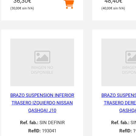
36,30
€
48,40
€
30,00
€
40,00
€
BRAZO SUSPENSION INFERIOR
BRAZO SUSPENS
TRASERO IZQUIERDO NISSAN
TRASERO DERE
QASHQAI J10
QASHQA
Ref. fab.:
SIN DEFINIR
Ref. fab.:
SI
RefID:
193041
RefID:
1