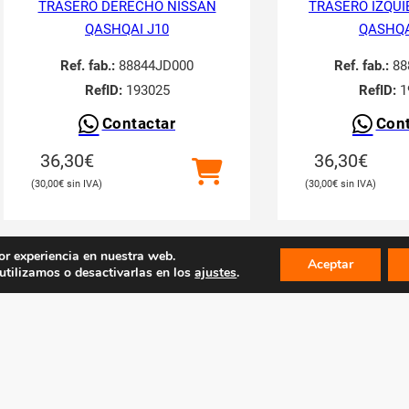
TRASERO DERECHO NISSAN
TRASERO IZQUI
QASHQAI J10
QASHQA
Ref. fab.:
88844JD000
Ref. fab.:
88
RefID:
193025
RefID:
1
Contactar
Cont
36,30
€
36,30
€
30,00
€
30,00
€
or experiencia en nuestra web.
Aceptar
tilizamos o desactivarlas en los
ajustes
.