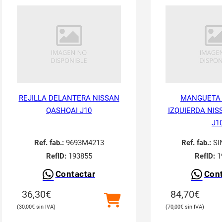
REJILLA DELANTERA NISSAN
MANGUETA
QASHQAI J10
IZQUIERDA NIS
J1
Ref. fab.:
9693M4213
Ref. fab.:
SI
RefID:
193855
RefID:
1
Contactar
Cont
36,30
€
84,70
€
30,00
€
70,00
€