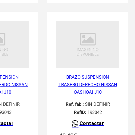
PENSION
BRAZO SUSPENSION
ERDO NISSAN
TRASERO DERECHO NISSAN
I J10
QASHQAI J10
N DEFINIR
Ref. fab.:
SIN DEFINIR
93043
RefID:
193042
actar
Contactar