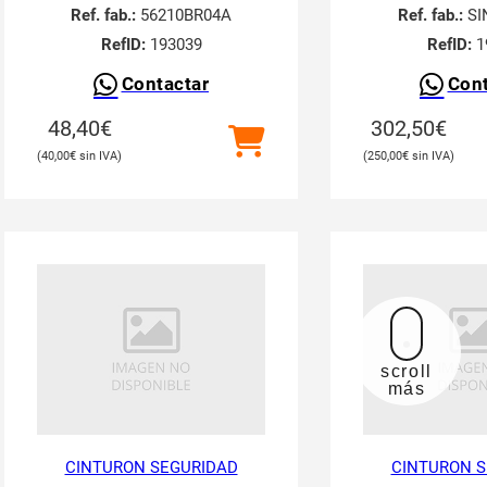
Ref. fab.:
56210BR04A
Ref. fab.:
SI
RefID:
193039
RefID:
1
Contactar
Cont
48,40
€
302,50
€
40,00
€
250,00
€
scroll
más
CINTURON SEGURIDAD
CINTURON S