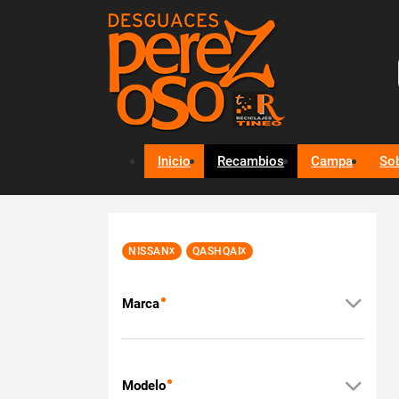
Inicio
Recambios
Campa
So
x
x
NISSAN
QASHQAI
Marca
Modelo