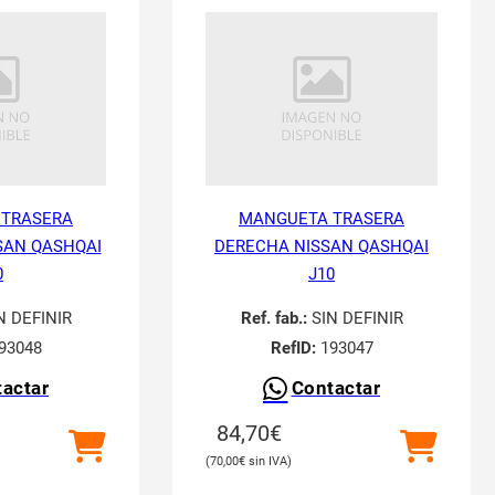
 TRASERA
MANGUETA TRASERA
SAN QASHQAI
DERECHA NISSAN QASHQAI
0
J10
N DEFINIR
Ref. fab.:
SIN DEFINIR
93048
RefID:
193047
actar
Contactar
84,70
€
70,00
€