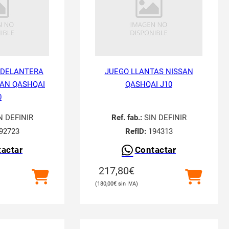
 DELANTERA
JUEGO LLANTAS NISSAN
AN QASHQAI
QASHQAI J10
0
N DEFINIR
Ref. fab.:
SIN DEFINIR
92723
RefID:
194313
actar
Contactar
217,80
€
180,00
€