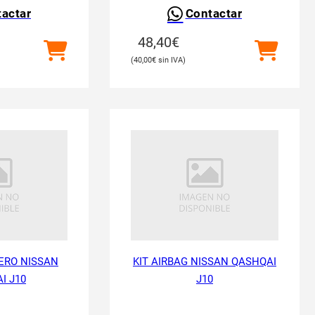
actar
Contactar
48,40
€
40,00
€
ERO NISSAN
KIT AIRBAG NISSAN QASHQAI
I J10
J10