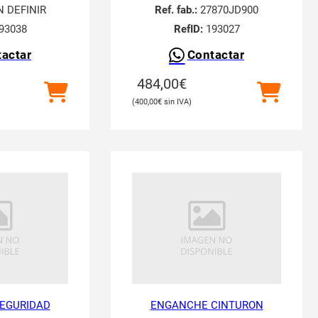
N DEFINIR
Ref. fab.:
27870JD900
93038
RefID:
193027
actar
Contactar
484,00
€
400,00
€
EGURIDAD
ENGANCHE CINTURON