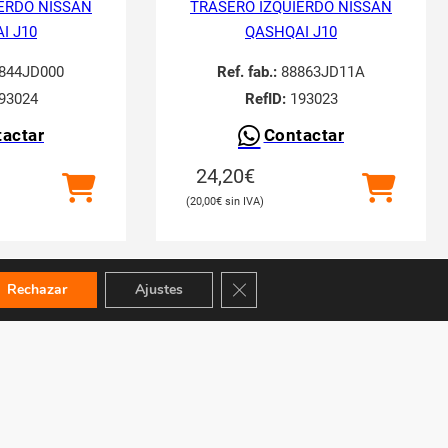
ERDO NISSAN
TRASERO IZQUIERDO NISSAN
I J10
QASHQAI J10
844JD000
Ref. fab.:
88863JD11A
93024
RefID:
193023
actar
Contactar
24,20
€
20,00
€
Cerrar el banner de cookies RGPD
Rechazar
Ajustes