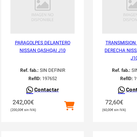
PARAGOLPES DELANTERO
TRANSMISION
NISSAN QASHQAI J10
DERECHA NISS
J1
Ref. fab.:
SIN DEFINIR
Ref. fab.:
SI
RefID:
197652
RefID:
1
Contactar
Cont
242,00
€
72,60
€
200,00
€
60,00
€