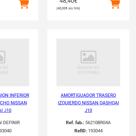
48,40
€
40,00
€
ION INFERIOR
AMORTIGUADOR TRASERO
CHO NISSAN
IZQUIERDO NISSAN QASHQAI
I J10
J10
N DEFINIR
Ref. fab.:
56210BR04A
93040
RefID:
193044