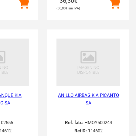
36,30
€
30,00
€
NQUE KIA
ANILLO AIRBAG KIA PICANTO
O SA
SA
02555
Ref. fab.:
HMOY500244
14612
RefID:
114602