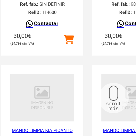
Ref. fab.:
SIN DEFINIR
Ref. fab.:
98
RefID:
114600
RefID:
1
Contactar
Cont
30,00
€
30,00
€
24,79
€
24,79
€
scroll
más
MANDO LIMPIA KIA PICANTO
MANDO LIMPIA 