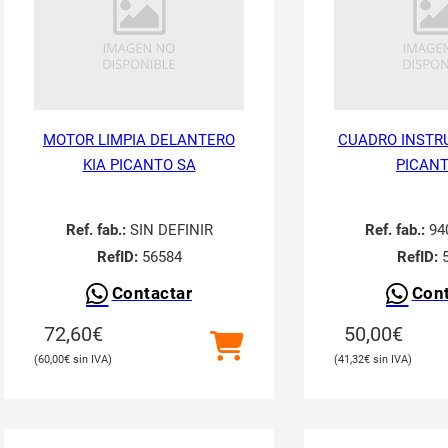
MOTOR LIMPIA DELANTERO
CUADRO INSTR
KIA PICANTO SA
PICANT
Ref. fab.:
SIN DEFINIR
Ref. fab.:
94
RefID:
56584
RefID:
5
Contactar
Cont
72,60
€
50,00
€
60,00
€
41,32
€