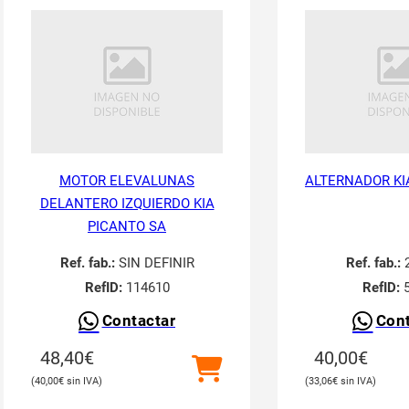
MOTOR ELEVALUNAS
ALTERNADOR KI
DELANTERO IZQUIERDO KIA
PICANTO SA
Ref. fab.:
SIN DEFINIR
Ref. fab.:
2
RefID:
114610
RefID:
5
Contactar
Cont
48,40
€
40,00
€
40,00
€
33,06
€