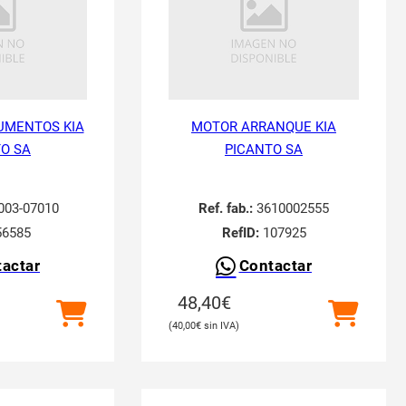
UMENTOS KIA
MOTOR ARRANQUE KIA
O SA
PICANTO SA
003-07010
Ref. fab.:
3610002555
6585
RefID:
107925
actar
Contactar
48,40
€
40,00
€