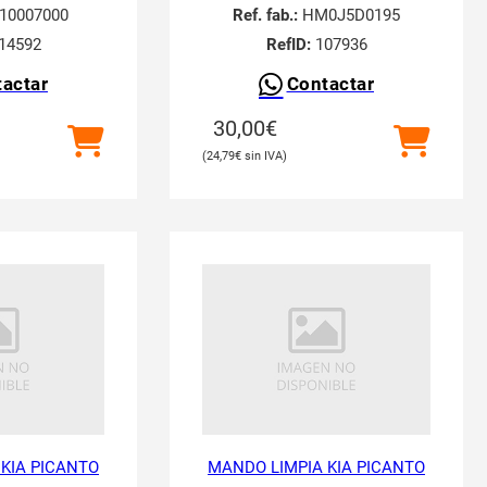
10007000
Ref. fab.:
HM0J5D0195
14592
RefID:
107936
actar
Contactar
30,00
€
24,79
€
KIA PICANTO
MANDO LIMPIA KIA PICANTO