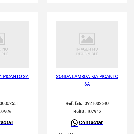
A PICANTO SA
SONDA LAMBDA KIA PICANTO
SA
30002551
Ref. fab.:
3921002640
07926
RefID:
107942
actar
Contactar