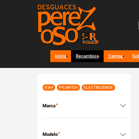
Inicio
Recambios
Campa
So
x
x
x
KIA
PICANTO
ELECTRICIDAD
Marca
Modelo