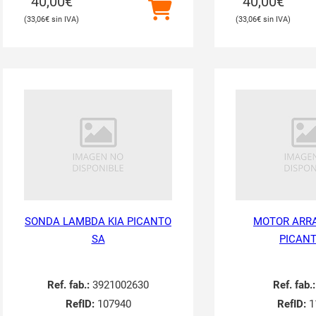
40,00
€
40,00
€
33,06
€
33,06
€
SONDA LAMBDA KIA PICANTO
MOTOR ARRA
SA
PICANT
Ref. fab.:
3921002630
Ref. fab.:
RefID:
107940
RefID:
1