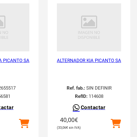
A PICANTO SA
ALTERNADOR KIA PICANTO SA
655517
Ref. fab.:
SIN DEFINIR
6581
RefID:
114608
actar
Contactar
40,00
€
33,06
€