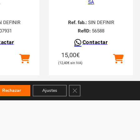
A
SA
N DEFINIR
Ref. fab.:
SIN DEFINIR
07931
RefID:
56588
actar
Contactar
15,00
€
12,40
€
Cerrar el banner de cookies RGPD
Rechazar
Ajustes