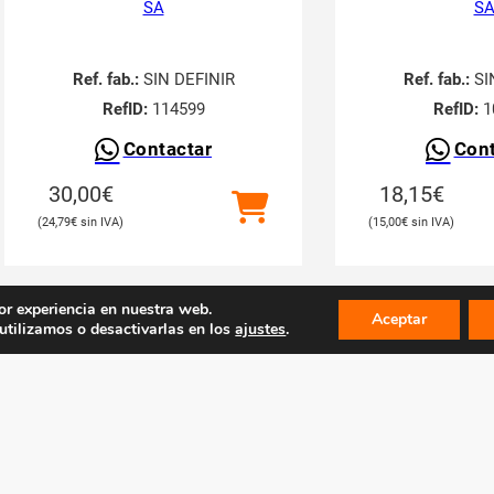
SA
S
Ref. fab.:
SIN DEFINIR
Ref. fab.:
SI
RefID:
114599
RefID:
1
Contactar
Cont
30,00
€
18,15
€
24,79
€
15,00
€
or experiencia en nuestra web.
Aceptar
tilizamos o desactivarlas en los
ajustes
.