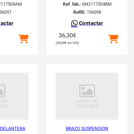
117504AM
Ref. fab.:
6M2117504BM
96097
RefID:
196098
actar
Contactar
36,30
€
30,00
€
 DELANTERA
BRAZO SUSPENSION