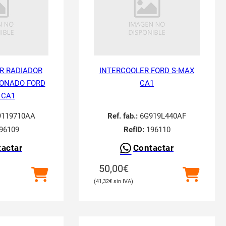
R RADIADOR
INTERCOOLER FORD S-MAX
IONADO FORD
CA1
 CA1
119710AA
Ref. fab.:
6G919L440AF
96109
RefID:
196110
actar
Contactar
50,00
€
41,32
€