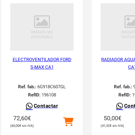
ELECTROVENTILADOR FORD
RADIADOR AGUA
S-MAX CA1
CA
Ref. fab.:
6G918C607GL
Ref. fab.:
9
RefID:
196108
RefID:
1
Contactar
Cont
72,60
€
50,00
€
60,00
€
41,32
€