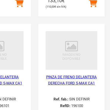
133,10
€
110,00
€
DELANTERA
PINZA DE FRENO DELANTERA
D S-MAX CA1
DERECHA FORD S-MAX CA1
N DEFINIR
Ref. fab.:
SIN DEFINIR
96101
RefID:
196100