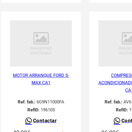
MOTOR ARRANQUE FORD S-
COMPRESO
MAX CA1
ACONDICIONADO
CA
Ref. fab.:
6G9N11000FA
Ref. fab.:
AV6
RefID:
196105
RefID:
1
Contactar
Cont