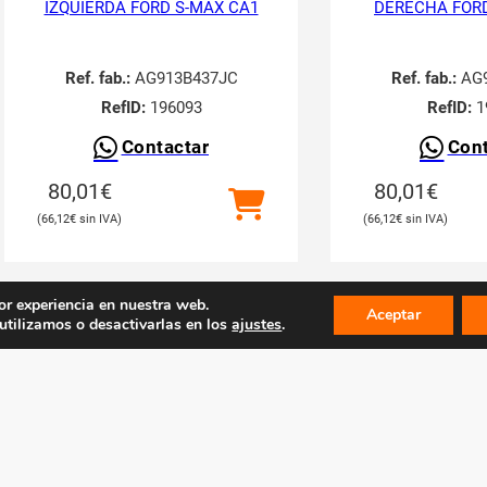
IZQUIERDA FORD S-MAX CA1
DERECHA FORD
Ref. fab.:
AG913B437JC
Ref. fab.:
AG9
RefID:
196093
RefID:
1
Contactar
Cont
80,01
€
80,01
€
66,12
€
66,12
€
or experiencia en nuestra web.
Aceptar
tilizamos o desactivarlas en los
ajustes
.