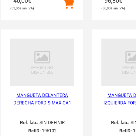
40,00
€
96,80
€
33,06
€
80,00
€
MANGUETA DELANTERA
MANGUETA 
DERECHA FORD S-MAX CA1
IZQUIERDA FOR
Ref. fab.:
SIN DEFINIR
Ref. fab.:
SI
RefID:
196102
RefID:
1