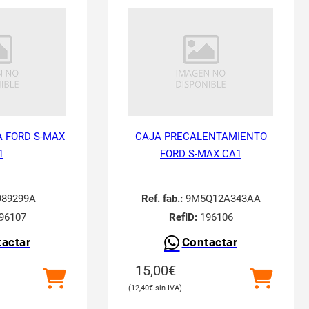
 FORD S-MAX
CAJA PRECALENTAMIENTO
1
FORD S-MAX CA1
89299A
Ref. fab.:
9M5Q12A343AA
96107
RefID:
196106
actar
Contactar
15,00
€
12,40
€