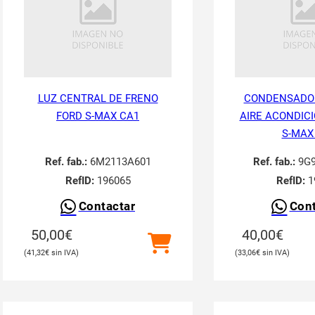
LUZ CENTRAL DE FRENO
CONDENSADO
FORD S-MAX CA1
AIRE ACONDIC
S-MAX
Ref. fab.:
6M2113A601
Ref. fab.:
9G9
RefID:
196065
RefID:
1
Contactar
Cont
50,00
€
40,00
€
41,32
€
33,06
€