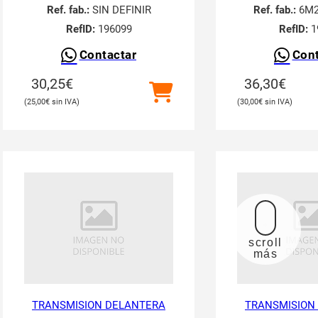
Ref. fab.:
SIN DEFINIR
Ref. fab.:
6M2
RefID:
196099
RefID:
1
Contactar
Cont
30,25
€
36,30
€
25,00
€
30,00
€
scroll
más
TRANSMISION DELANTERA
TRANSMISION