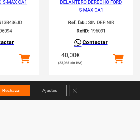
 S-MAX CA1
DELANTERO DERECHO FORD
S-MAX CA1
13B436JD
Ref. fab.:
SIN DEFINIR
96094
RefID:
196091
actar
Contactar
40,00
€
33,06
€
Cerrar el banner de cookies RGPD
Rechazar
Ajustes