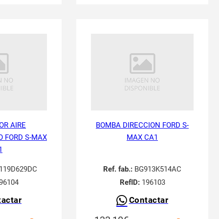
R AIRE
BOMBA DIRECCION FORD S-
 FORD S-MAX
MAX CA1
1
119D629DC
Ref. fab.:
BG913K514AC
96104
RefID:
196103
actar
Contactar