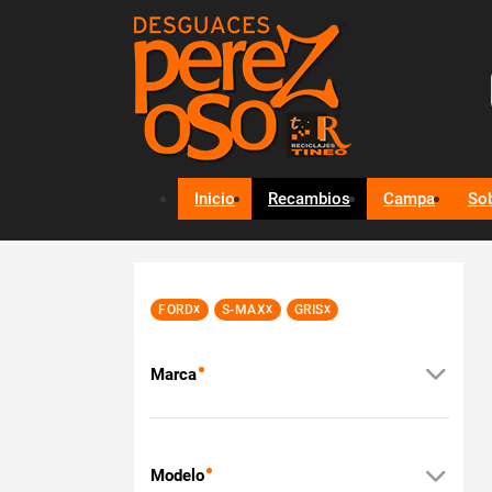
Inicio
Recambios
Campa
So
x
x
x
FORD
S-MAX
GRIS
Marca
Modelo