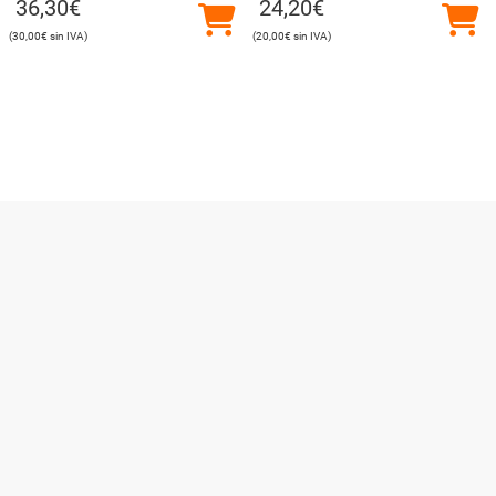
36,30
€
24,20
€
30,00
€
20,00
€
Utilizamos cookies para ofrecerte la mejor experiencia en
nuestra web.
Puedes aprender más sobre qué cookies utilizamos o
desactivarlas en los
ajustes
.
Cerrar el banner de co
Aceptar
Rechazar
Ajustes