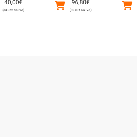
40,00
€
96,80
€
33,06
€
80,00
€
Utilizamos cookies para ofrecerte la mejor experiencia en
nuestra web.
Puedes aprender más sobre qué cookies utilizamos o
desactivarlas en los
ajustes
.
Cerrar el banner de co
Aceptar
Rechazar
Ajustes