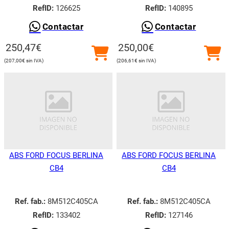
RefID:
126625
RefID:
140895
Contactar
Contactar
250,47
€
250,00
€
207,00
€
206,61
€
ABS FORD FOCUS BERLINA
ABS FORD FOCUS BERLINA
CB4
CB4
Ref. fab.:
8M512C405CA
Ref. fab.:
8M512C405CA
RefID:
133402
RefID:
127146