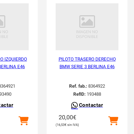
O IZQUIERDO
PILOTO TRASERO DERECHO
BERLINA E46
BMW SERIE 3 BERLINA E46
364921
Ref. fab.:
8364922
93490
RefID:
193488
actar
Contactar
20,00
€
16,53
€