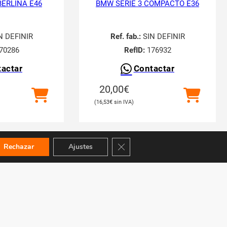
BERLINA E46
BMW SERIE 3 COMPACTO E36
N DEFINIR
Ref. fab.:
SIN DEFINIR
70286
RefID:
176932
actar
Contactar
20,00
€
16,53
€
Cerrar el banner de cookies RGPD
Rechazar
Ajustes