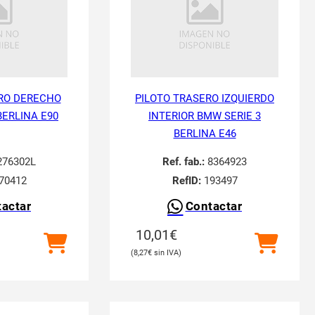
RO DERECHO
PILOTO TRASERO IZQUIERDO
BERLINA E90
INTERIOR BMW SERIE 3
BERLINA E46
76302L
Ref. fab.:
8364923
70412
RefID:
193497
actar
Contactar
10,01
€
8,27
€