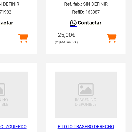
N DEFINIR
Ref. fab.:
SIN DEFINIR
71982
RefID:
163387
actar
Contactar
25,00
€
20,66
€
O IZQUIERDO
PILOTO TRASERO DERECHO