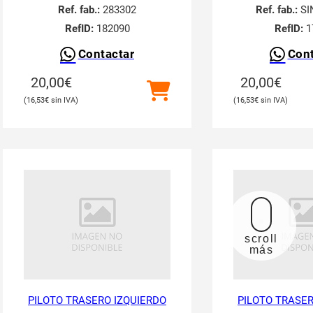
Ref. fab.:
283302
Ref. fab.:
SI
RefID:
182090
RefID:
1
Contactar
Cont
20,00
€
20,00
€
16,53
€
16,53
€
scroll
más
PILOTO TRASERO IZQUIERDO
PILOTO TRASER