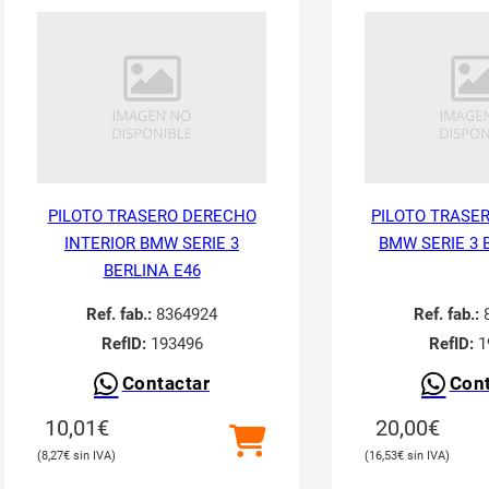
PILOTO TRASERO DERECHO
PILOTO TRASER
INTERIOR BMW SERIE 3
BMW SERIE 3 
BERLINA E46
Ref. fab.:
8364924
Ref. fab.:
8
RefID:
193496
RefID:
1
Contactar
Cont
10,01
€
20,00
€
8,27
€
16,53
€