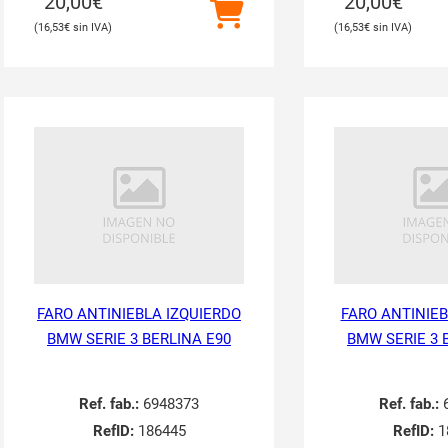
20,00
€
20,00
€
16,53
€
16,53
€
FARO ANTINIEBLA IZQUIERDO
FARO ANTINIE
BMW SERIE 3 BERLINA E90
BMW SERIE 3 
Ref. fab.:
6948373
Ref. fab.:
6
RefID:
186445
RefID:
1