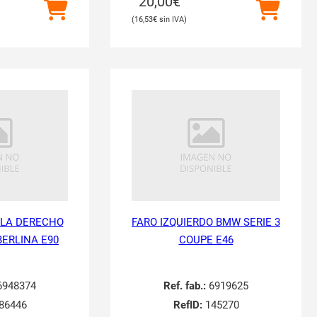
20,00
€
16,53
€
BLA DERECHO
FARO IZQUIERDO BMW SERIE 3
BERLINA E90
COUPE E46
948374
Ref. fab.:
6919625
86446
RefID:
145270