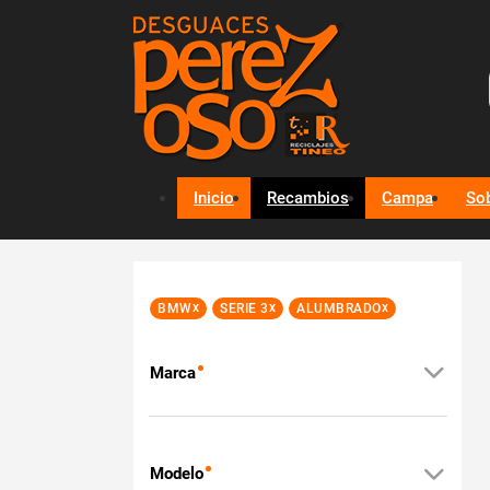
Inicio
Recambios
Campa
So
x
x
x
BMW
SERIE 3
ALUMBRADO
Marca
Modelo